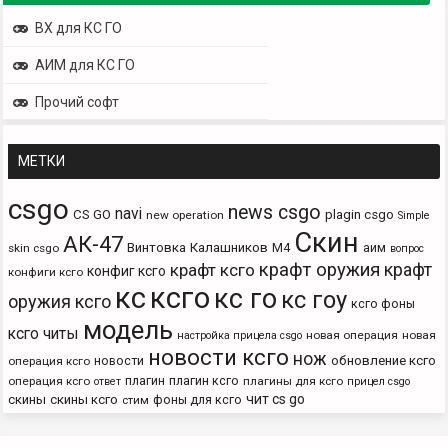
ВХ для КС ГО
АИМ для КС ГО
Прочий софт
МЕТКИ
csgo
news csgo
navi
CS GO
plagin csgo
new operation
Simple
Скин
АК-47
Винтовка
Калашников
М4
аим
skin csgo
вопрос
крафт оружия
крафт
крафт ксго
конфиг ксго
конфиги ксго
кс
ксго
кс го
кс гоу
оружия ксго
ксго фоны
модель
ксго читы
новая операция
новая
настройка прицела csgo
новости ксго
нож
новости
обновление ксго
операция ксго
плагин
плагин ксго
операция ксго
плагины для ксго
ответ
прицел csgo
чит cs go
скины
скины ксго
фоны для ксго
стим