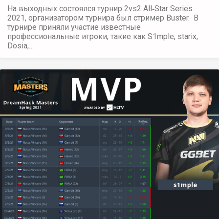
На выходных состоялся турнир 2vs2 All‑Star Series
2021, организатором турнира был стример Buster. В
турнире приняли участие известные
профессиональные игроки, такие как S1mple, starix,
Dosia,…