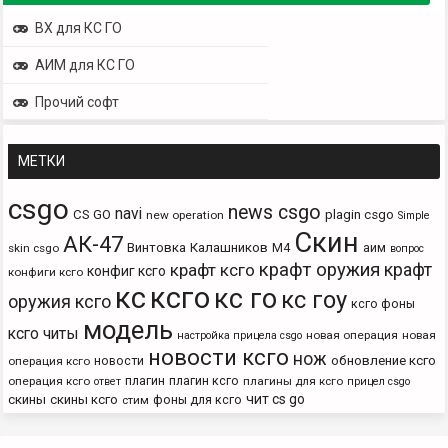
ВХ для КС ГО
АИМ для КС ГО
Прочий софт
МЕТКИ
csgo
news csgo
navi
CS GO
plagin csgo
new operation
Simple
Скин
АК-47
Винтовка
Калашников
М4
аим
skin csgo
вопрос
крафт оружия
крафт
крафт ксго
конфиг ксго
конфиги ксго
кс
ксго
кс го
кс гоу
оружия ксго
ксго фоны
модель
ксго читы
новая операция
новая
настройка прицела csgo
новости ксго
нож
новости
обновление ксго
операция ксго
плагин
плагин ксго
операция ксго
плагины для ксго
ответ
прицел csgo
чит cs go
скины
скины ксго
фоны для ксго
стим