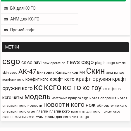
ВХ для КС ГО
АИМ для КС ГО
Прочий софт
МЕТКИ
csgo
news csgo
navi
CS GO
plagin csgo
new operation
Simple
Скин
АК-47
Винтовка
Калашников
М4
аим
skin csgo
вопрос
крафт оружия
крафт
крафт ксго
конфиг ксго
конфиги ксго
кс
ксго
кс го
кс гоу
оружия ксго
ксго фоны
модель
ксго читы
новая операция
новая
настройка прицела csgo
новости ксго
нож
новости
обновление ксго
операция ксго
плагин
плагин ксго
операция ксго
плагины для ксго
ответ
прицел csgo
чит cs go
скины
скины ксго
фоны для ксго
стим