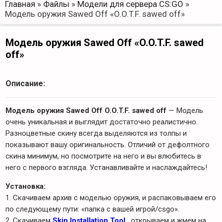
Главная
»
Файлы
»
Модели для сервера CS:GO
»
Модель оружия Sawed Off «O.O.T.F. sawed off»
Модель оружия Sawed Off «O.O.T.F. sawed
off»
Описание:
Модель оружия Sawed Off O.O.T.F. sawed off
— Модель
очень уникальная и выглядит достаточно реалистично.
Разноцветные скину всегда выделяются из толпы и
показывают вашу оригинальность. Отличий от дефолтного
скина минимум, но посмотрите на него и вы влюбитесь в
него с первого взгляда. Устанавливайте и наслаждайтесь!
Установка:
1. Скачиваем архив с моделью оружия, и распаковываем его
по следующему пути: «папка с вашей игрой/csgo».
2. Скачиваем
Skin Installation Tool
, открываем и жмем на