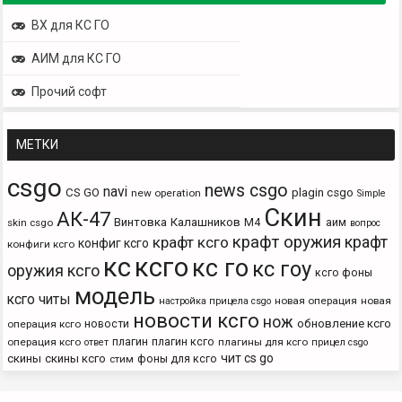
ВХ для КС ГО
АИМ для КС ГО
Прочий софт
МЕТКИ
csgo
news csgo
navi
CS GO
plagin csgo
new operation
Simple
Скин
АК-47
Винтовка
Калашников
М4
аим
skin csgo
вопрос
крафт оружия
крафт
крафт ксго
конфиг ксго
конфиги ксго
кс
ксго
кс го
кс гоу
оружия ксго
ксго фоны
модель
ксго читы
новая операция
новая
настройка прицела csgo
новости ксго
нож
новости
обновление ксго
операция ксго
плагин
плагин ксго
операция ксго
плагины для ксго
ответ
прицел csgo
чит cs go
скины
скины ксго
фоны для ксго
стим