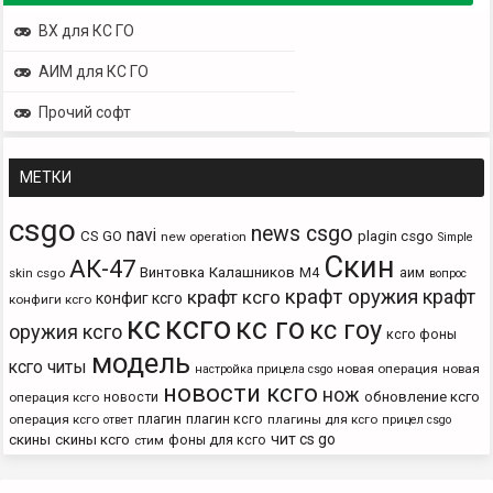
ВХ для КС ГО
АИМ для КС ГО
Прочий софт
МЕТКИ
csgo
news csgo
navi
CS GO
plagin csgo
new operation
Simple
Скин
АК-47
Винтовка
Калашников
М4
аим
skin csgo
вопрос
крафт оружия
крафт
крафт ксго
конфиг ксго
конфиги ксго
кс
ксго
кс го
кс гоу
оружия ксго
ксго фоны
модель
ксго читы
новая операция
новая
настройка прицела csgo
новости ксго
нож
новости
обновление ксго
операция ксго
плагин
плагин ксго
операция ксго
плагины для ксго
ответ
прицел csgo
чит cs go
скины
скины ксго
фоны для ксго
стим