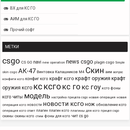
ВХ для КС ГО
АИМ для КС ГО
Прочий софт
МЕТКИ
csgo
news csgo
navi
CS GO
plagin csgo
new operation
Simple
Скин
АК-47
Винтовка
Калашников
М4
аим
skin csgo
вопрос
крафт оружия
крафт
крафт ксго
конфиг ксго
конфиги ксго
кс
ксго
кс го
кс гоу
оружия ксго
ксго фоны
модель
ксго читы
новая операция
новая
настройка прицела csgo
новости ксго
нож
новости
обновление ксго
операция ксго
плагин
плагин ксго
операция ксго
плагины для ксго
ответ
прицел csgo
чит cs go
скины
скины ксго
фоны для ксго
стим