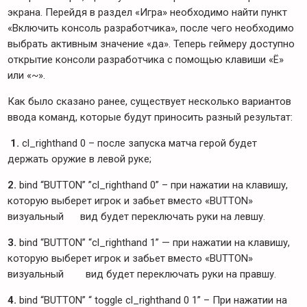
экрана. Перейдя в раздел «Игра» необходимо найти пункт
«Включить консоль разработчика», после чего необходимо
выбрать активным значение «да». Теперь геймеру доступно
открытие консоли разработчика с помощью клавиши «Ё»
или «~».
Как было сказано ранее, существует несколько вариантов
ввода команд, которые будут приносить разный результат:
1.
cl_righthand 0 – после запуска матча герой будет
держать оружие в левой руке;
2.
bind “BUTTON” ”cl_righthand 0” – при нажатии на клавишу,
которую выберет игрок и забьет вместо «BUTTON»
визуальный вид будет переключать руки на левшу.
3.
bind “BUTTON” “cl_righthand 1” — при нажатии на клавишу,
которую выберет игрок и забьет вместо «BUTTON»
визуальный вид будет переключать руки на правшу.
4.
bind “BUTTON” “ toggle cl_righthand 0 1” – При нажатии на