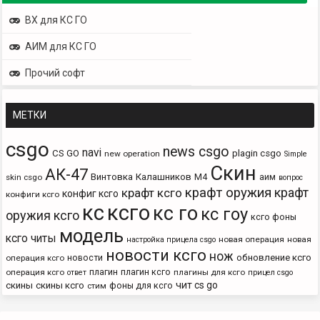
ВХ для КС ГО
АИМ для КС ГО
Прочий софт
МЕТКИ
csgo
news csgo
navi
CS GO
plagin csgo
new operation
Simple
Скин
АК-47
Винтовка
Калашников
М4
аим
skin csgo
вопрос
крафт оружия
крафт
крафт ксго
конфиг ксго
конфиги ксго
кс
ксго
кс го
кс гоу
оружия ксго
ксго фоны
модель
ксго читы
новая операция
новая
настройка прицела csgo
новости ксго
нож
новости
обновление ксго
операция ксго
плагин
плагин ксго
операция ксго
плагины для ксго
ответ
прицел csgo
чит cs go
скины
скины ксго
фоны для ксго
стим