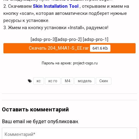
2. Скачиваем
Skin Installation Tool
, открываем и жмем на
кнопку «scan», которая автоматически подберет нужные
ресурсы к установке.
3. Жмем на кнопку установки «Install», радуемся!
[adsp-pro-3][adsp-pro-2]
[adsp-pro-1]
Скачать 204_M4A1-S_EE.rar
641.6 Kb
кс
,
кс го
,
М4
,
модель
,
Скин
Оставить комментарий
Ваш email не будет опубликован.