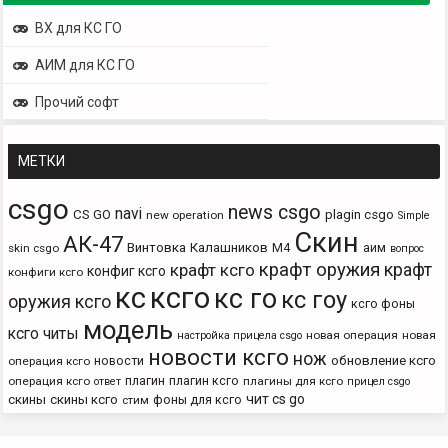
ВХ для КС ГО
АИМ для КС ГО
Прочий софт
МЕТКИ
csgo
news csgo
navi
CS GO
plagin csgo
new operation
Simple
Скин
АК-47
Винтовка
Калашников
М4
аим
skin csgo
вопрос
крафт оружия
крафт
крафт ксго
конфиг ксго
конфиги ксго
кс
ксго
кс го
кс гоу
оружия ксго
ксго фоны
модель
ксго читы
новая операция
новая
настройка прицела csgo
новости ксго
нож
новости
обновление ксго
операция ксго
плагин
плагин ксго
операция ксго
плагины для ксго
ответ
прицел csgo
чит cs go
скины
скины ксго
фоны для ксго
стим