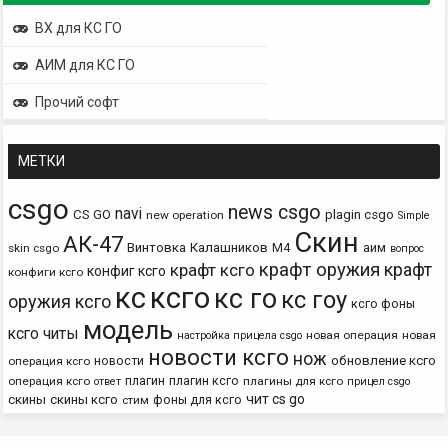
ВХ для КС ГО
АИМ для КС ГО
Прочий софт
МЕТКИ
csgo
news csgo
navi
CS GO
plagin csgo
new operation
Simple
Скин
АК-47
Винтовка
Калашников
М4
аим
skin csgo
вопрос
крафт оружия
крафт
крафт ксго
конфиг ксго
конфиги ксго
кс
ксго
кс го
кс гоу
оружия ксго
ксго фоны
модель
ксго читы
новая операция
новая
настройка прицела csgo
новости ксго
нож
новости
обновление ксго
операция ксго
плагин
плагин ксго
операция ксго
плагины для ксго
ответ
прицел csgo
чит cs go
скины
скины ксго
фоны для ксго
стим