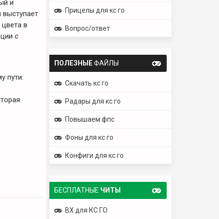
ый и
Прицелы для кс го
 выступает
 цвета в
Вопрос/ответ
ции с
ПОЛЕЗНЫЕ
ФАЙЛЫ
у пути:
Скачать кс го
оторая
Радары для кс го
Повышаем фпс
Фоны для кс го
Конфиги для кс го
БЕСПЛАТНЫЕ
ЧИТЫ
ВХ для КС ГО