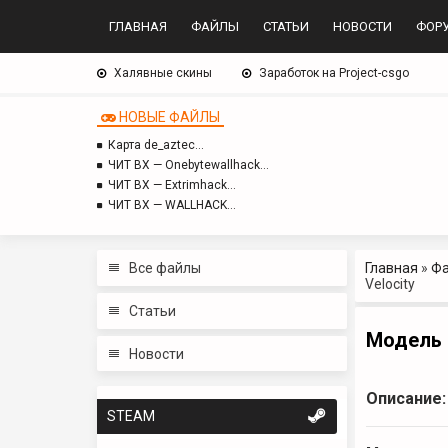
ГЛАВНАЯ
ФАЙЛЫ
СТАТЬИ
НОВОСТИ
ФОР
Халявные скины
Заработок на Project-csgo
НОВЫЕ ФАЙЛЫ
Карта de_aztec…
ЧИТ BX — Onebytewallhack…
ЧИТ BX — Extrimhack…
ЧИТ BX — WALLHACK…
Все файлы
Главная
»
Ф
Velocity
Статьи
Модель о
Новости
Описание:
STEAM