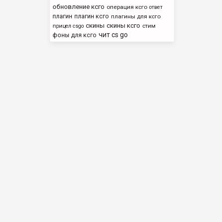
обновление ксго
операция ксго
ответ
плагин
плагин ксго
плагины для ксго
скины
скины ксго
стим
прицел csgo
чит cs go
фоны для ксго