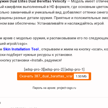
ия Dual Elites Dual Berettas Velocity
— Модель имеет отличн
ый камуфляж выполненный в HD формате, где основным цветом
ольно заманчивый и уникальный вид добавляют оттенки синего
рашены разные детали оружия. Приятные и положительные эмо
ном вам обеспечены. Устанавливайте и наслаждайтесь игрой.
ем архив с моделью оружия, и распаковываем его по следующем
шей игрой/csgo».
ем
Skin Installation Tool
, открываем и жмем на кнопку «scan», к
ски подберет нужные ресурсы к установке.
кнопку установки «Install», радуемся!
[adsp-pro-3][adsp-pro-2]
[adsp-pro-1]
Скачать 387_dual_barattas_v.rar
1.50 Mb
я