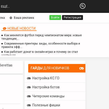
ЕЩЁ…
Войти
Регистрация
лка
Ваша реклама
НОВЫЕ НОВОСТИ
Как меняется футбол перед чемпионатом мира: новые
тенденции,…
Современные принтеры: виды, особенности выбора и
правила эфф…
Как работает донат в онлайн-играх и почему он стал
частью со…
Логопед для детей с аутизмом: особенности работы,
методы и з…
Berettas
ГАЙДЫ
ДЛЯ НОВИЧКОВ
Настройка КС ГО
Настройка ботов
Читерские команды
Полезные фишки