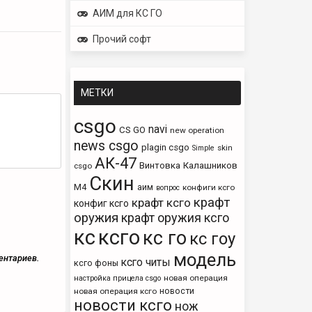
АИМ для КС ГО
Прочий софт
МЕТКИ
csgo
navi
CS GO
new operation
news csgo
plagin csgo
skin
Simple
АК-47
Винтовка
Калашников
csgo
Скин
М4
аим
конфиги ксго
вопрос
крафт
крафт ксго
конфиг ксго
оружия
крафт оружия ксго
кс
ксго
кс го
кс гоу
модель
ентариев.
ксго читы
ксго фоны
новая операция
настройка прицела csgo
новости
новая операция ксго
новости ксго
нож