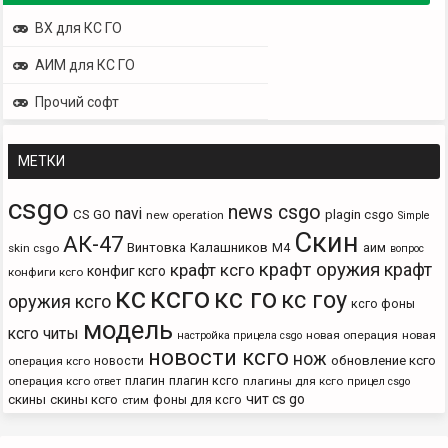
ВХ для КС ГО
АИМ для КС ГО
Прочий софт
МЕТКИ
csgo
news csgo
navi
CS GO
plagin csgo
new operation
Simple
Скин
АК-47
Винтовка
Калашников
М4
аим
skin csgo
вопрос
крафт оружия
крафт
крафт ксго
конфиг ксго
конфиги ксго
кс
ксго
кс го
кс гоу
оружия ксго
ксго фоны
модель
ксго читы
новая операция
новая
настройка прицела csgo
новости ксго
нож
новости
обновление ксго
операция ксго
плагин
плагин ксго
операция ксго
плагины для ксго
ответ
прицел csgo
чит cs go
скины
скины ксго
фоны для ксго
стим