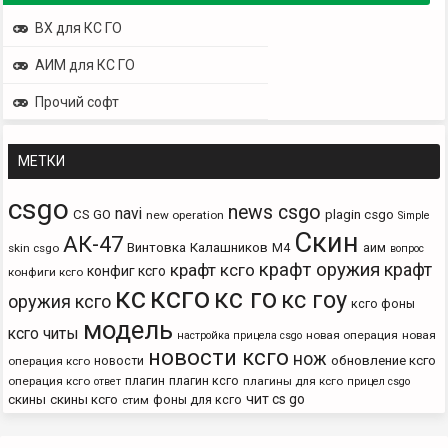
ВХ для КС ГО
АИМ для КС ГО
Прочий софт
МЕТКИ
csgo
news csgo
navi
CS GO
plagin csgo
new operation
Simple
Скин
АК-47
Винтовка
Калашников
М4
аим
skin csgo
вопрос
крафт оружия
крафт
крафт ксго
конфиг ксго
конфиги ксго
кс
ксго
кс го
кс гоу
оружия ксго
ксго фоны
модель
ксго читы
новая операция
новая
настройка прицела csgo
новости ксго
нож
новости
обновление ксго
операция ксго
плагин
плагин ксго
операция ксго
плагины для ксго
ответ
прицел csgo
чит cs go
скины
скины ксго
фоны для ксго
стим