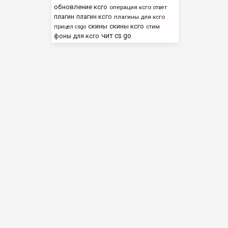
обновление ксго
операция ксго
ответ
плагин
плагин ксго
плагины для ксго
скины
скины ксго
стим
прицел csgo
чит cs go
фоны для ксго