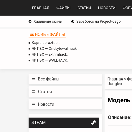
ГЛАВНАЯ
ФАЙЛЫ
СТАТЬИ
НОВОСТИ
ФОР
Халявные скины
Заработок на Project-csgo
НОВЫЕ ФАЙЛЫ
Карта de_aztec…
ЧИТ BX — Onebytewallhack…
ЧИТ BX — Extrimhack…
ЧИТ BX — WALLHACK…
Все файлы
Главная
»
Ф
Jungle»
Статьи
Модель о
Новости
Описание:
STEAM