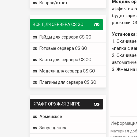
Модель ору
Вопрос/ответ
эффектно в
будет гарм
роскоши. О
ВСЕ ДЛЯ СЕРВЕРА CS:GO
Установка:
Гайды для сервера CS:GO
1. Скачива
«папка с ва
Готовые сервера CS:GO
2. Скачива
Карты для сервера CS:GO
автоматиче
3. Жмем на 
Модели для сервера CS:GO
Плагины для сервера CS:GO
КРАФТ ОРУЖИЯ В ИГРЕ
Армейское
Информаци
Запрещенное
Материал доб