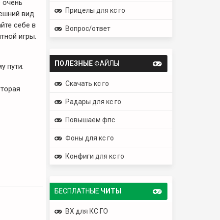
 очень
Прицелы для кс го
ешний вид
йте себе в
Вопрос/ответ
тной игры.
ПОЛЕЗНЫЕ
ФАЙЛЫ
у пути:
Скачать кс го
оторая
Радары для кс го
Повышаем фпс
Фоны для кс го
Конфиги для кс го
БЕСПЛАТНЫЕ
ЧИТЫ
ВХ для КС ГО