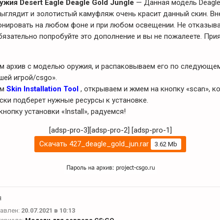
жия Desert Eagle Deagle Gold Jungle
— Данная модель Deagle
ыглядит и золотистый камуфляж очень красит данный скин. Вн
онировать на любом фоне и при любом освещении. Не отказыва
бязательно попробуйте это дополнение и вы не пожалеете. Прия
ем архив с моделью оружия, и распаковываем его по следующем
шей игрой/csgo».
ем
Skin Installation Tool
, открываем и жмем на кнопку «scan», к
ски подберет нужные ресурсы к установке.
кнопку установки «Install», радуемся!
[adsp-pro-3][adsp-pro-2]
[adsp-pro-1]
Скачать 427_deagle_gold_jun.rar
3.62 Mb
я
авлен:
20.07.2021 в 10:13