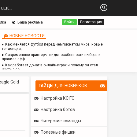
ЕЩЁ…
Войти
Регистрация
лка
Ваша реклама
НОВЫЕ НОВОСТИ
Как меняется футбол перед чемпионатом мира: новые
тенденции,…
Современные принтеры: виды, особенности выбора и
правила эфф…
Как работает донат в онлайн-играх и почему он стал
частью со…
Логопед для детей с аутизмом: особенности работы,
методы и з…
agle Gold
ГАЙДЫ
ДЛЯ НОВИЧКОВ
Настройка КС ГО
Настройка ботов
Читерские команды
Полезные фишки