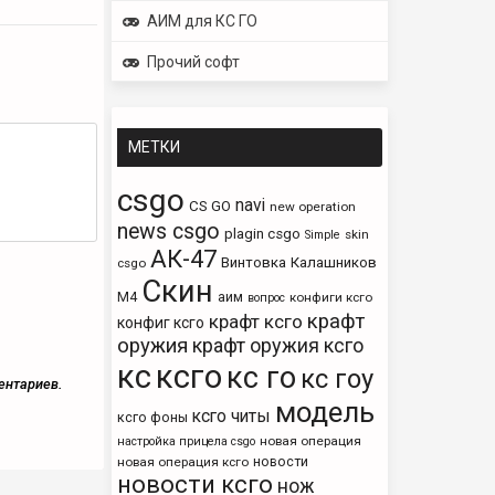
АИМ для КС ГО
Прочий софт
МЕТКИ
csgo
navi
CS GO
new operation
news csgo
plagin csgo
skin
Simple
АК-47
Винтовка
Калашников
csgo
Скин
М4
аим
конфиги ксго
вопрос
крафт
крафт ксго
конфиг ксго
оружия
крафт оружия ксго
кс
ксго
кс го
кс гоу
ентариев.
модель
ксго читы
ксго фоны
новая операция
настройка прицела csgo
новости
новая операция ксго
новости ксго
нож