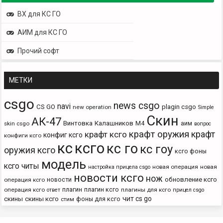
ВХ для КС ГО
АИМ для КС ГО
Прочий софт
МЕТКИ
csgo
news csgo
navi
CS GO
plagin csgo
new operation
Simple
Скин
АК-47
Винтовка
Калашников
М4
аим
skin csgo
вопрос
крафт оружия
крафт
крафт ксго
конфиг ксго
конфиги ксго
кс
ксго
кс го
кс гоу
оружия ксго
ксго фоны
модель
ксго читы
новая операция
новая
настройка прицела csgo
новости ксго
нож
новости
обновление ксго
операция ксго
плагин
плагин ксго
операция ксго
плагины для ксго
ответ
прицел csgo
чит cs go
скины
скины ксго
фоны для ксго
стим