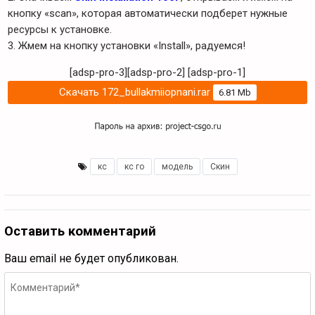
кнопку «scan», которая автоматически подберет нужные
ресурсы к установке.
3. Жмем на кнопку установки «Install», радуемся!
[adsp-pro-3][adsp-pro-2]
[adsp-pro-1]
Скачать 172_bullakmiiopnani.rar
6.81 Mb
кс
,
кс го
,
модель
,
Скин
Оставить комментарий
Ваш email не будет опубликован.