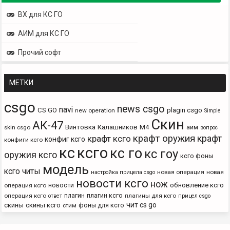
ВХ для КС ГО
АИМ для КС ГО
Прочий софт
МЕТКИ
csgo
news csgo
navi
CS GO
plagin csgo
new operation
Simple
Скин
АК-47
Винтовка
Калашников
М4
аим
skin csgo
вопрос
крафт оружия
крафт
крафт ксго
конфиг ксго
конфиги ксго
кс
ксго
кс го
кс гоу
оружия ксго
ксго фоны
модель
ксго читы
новая операция
новая
настройка прицела csgo
новости ксго
нож
новости
обновление ксго
операция ксго
плагин
плагин ксго
операция ксго
плагины для ксго
ответ
прицел csgo
чит cs go
скины
скины ксго
фоны для ксго
стим