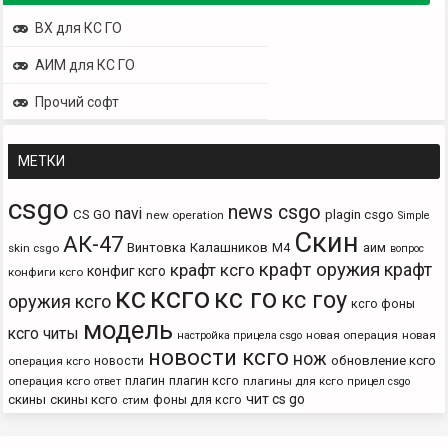
ВХ для КС ГО
АИМ для КС ГО
Прочий софт
МЕТКИ
csgo
news csgo
navi
CS GO
plagin csgo
new operation
Simple
Скин
АК-47
Винтовка
Калашников
М4
аим
skin csgo
вопрос
крафт оружия
крафт
крафт ксго
конфиг ксго
конфиги ксго
кс
ксго
кс го
кс гоу
оружия ксго
ксго фоны
модель
ксго читы
новая операция
новая
настройка прицела csgo
новости ксго
нож
новости
обновление ксго
операция ксго
плагин
плагин ксго
операция ксго
плагины для ксго
ответ
прицел csgo
чит cs go
скины
скины ксго
фоны для ксго
стим