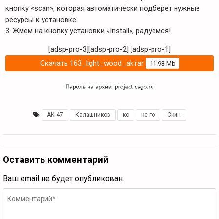
кнопку «scan», которая автоматически подберет нужные
ресурсы к установке.
3. Жмем на кнопку установки «Install», радуемся!
[adsp-pro-3][adsp-pro-2]
[adsp-pro-1]
Скачать 163_light_wood_ak.rar
11.93 Mb
АК-47
,
Калашников
,
кс
,
кс го
,
Скин
Оставить комментарий
Ваш email не будет опубликован.