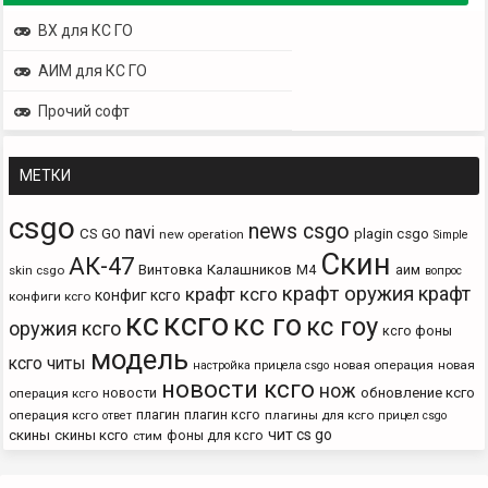
ВХ для КС ГО
АИМ для КС ГО
Прочий софт
МЕТКИ
csgo
news csgo
navi
CS GO
plagin csgo
new operation
Simple
Скин
АК-47
Винтовка
Калашников
М4
аим
skin csgo
вопрос
крафт оружия
крафт
крафт ксго
конфиг ксго
конфиги ксго
кс
ксго
кс го
кс гоу
оружия ксго
ксго фоны
модель
ксго читы
новая операция
новая
настройка прицела csgo
новости ксго
нож
новости
обновление ксго
операция ксго
плагин
плагин ксго
операция ксго
плагины для ксго
ответ
прицел csgo
чит cs go
скины
скины ксго
фоны для ксго
стим