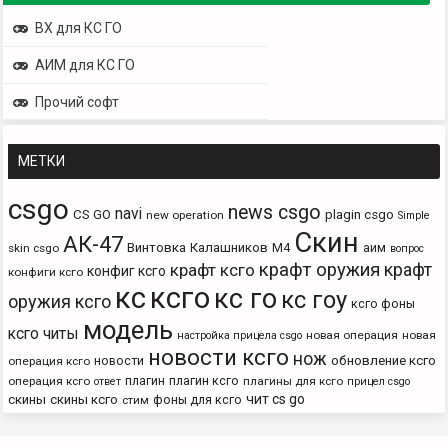
ВХ для КС ГО
АИМ для КС ГО
Прочий софт
МЕТКИ
csgo
news csgo
navi
CS GO
plagin csgo
new operation
Simple
Скин
АК-47
Винтовка
Калашников
М4
аим
skin csgo
вопрос
крафт оружия
крафт
крафт ксго
конфиг ксго
конфиги ксго
кс
ксго
кс го
кс гоу
оружия ксго
ксго фоны
модель
ксго читы
новая операция
новая
настройка прицела csgo
новости ксго
нож
новости
обновление ксго
операция ксго
плагин
плагин ксго
операция ксго
плагины для ксго
ответ
прицел csgo
чит cs go
скины
скины ксго
фоны для ксго
стим