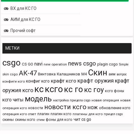
ВХ для КС ГО
АИМ для КС ГО
Прочий софт
МЕТКИ
csgo
news csgo
navi
CS GO
plagin csgo
new operation
Simple
Скин
АК-47
Винтовка
Калашников
М4
аим
skin csgo
вопрос
крафт оружия
крафт
крафт ксго
конфиг ксго
конфиги ксго
кс
ксго
кс го
кс гоу
оружия ксго
ксго фоны
модель
ксго читы
новая операция
новая
настройка прицела csgo
новости ксго
нож
новости
обновление ксго
операция ксго
плагин
плагин ксго
операция ксго
плагины для ксго
ответ
прицел csgo
чит cs go
скины
скины ксго
фоны для ксго
стим