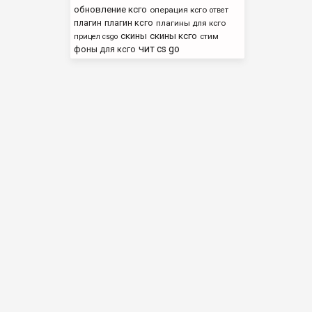
обновление ксго
операция ксго
ответ
плагин
плагин ксго
плагины для ксго
скины
скины ксго
стим
прицел csgo
чит cs go
фоны для ксго