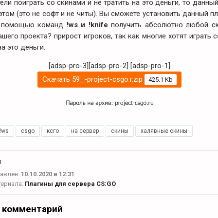
ели поиграть со скинами и не тратить на это деньги, то данны
этом (это не софт и не читы). Вы сможете установить данный п
с помощью команд
!ws и !knife
получить абсолютно любой ск
ашего проекта? прирост игроков, так как многие хотят играть 
на это деньги.
[adsp-pro-3][adsp-pro-2]
[adsp-pro-1]
Скачать 59_-project-csgo.r.zip
425.1 Kb
!ws
,
csgo
,
ксго
,
на сервер
,
скины
,
халявные скины
я
авлен:
10.10.2020 в 12:31
териала:
Плагины для сервера CS:GO
 комментарий