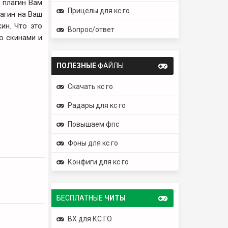
й плагин Вам
Прицелы для кс го
лагин на Ваш
ин. Что это
Вопрос/ответ
со скинами и
ПОЛЕЗНЫЕ
ФАЙЛЫ
Скачать кс го
Радары для кс го
Повышаем фпс
Фоны для кс го
Конфиги для кс го
БЕСПЛАТНЫЕ
ЧИТЫ
ВХ для КС ГО