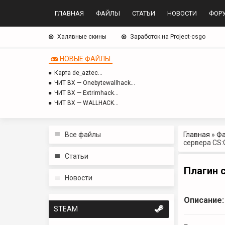
ГЛАВНАЯ
ФАЙЛЫ
СТАТЬИ
НОВОСТИ
ФОР
Халявные скины
Заработок на Project-csgo
НОВЫЕ ФАЙЛЫ
Карта de_aztec…
ЧИТ BX — Onebytewallhack…
ЧИТ BX — Extrimhack…
ЧИТ BX — WALLHACK…
Все файлы
Главная
»
Ф
сервера CS:
Статьи
Плагин с
Новости
Описание:
STEAM