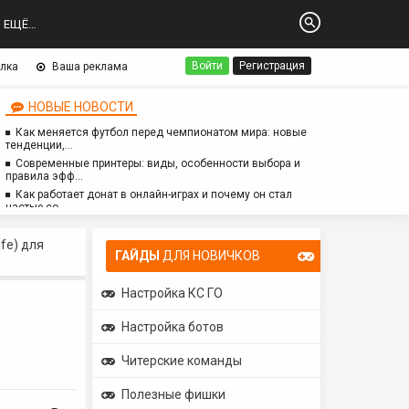
ЕЩЁ…
Войти
Регистрация
лка
Ваша реклама
НОВЫЕ НОВОСТИ
Как меняется футбол перед чемпионатом мира: новые
тенденции,…
Современные принтеры: виды, особенности выбора и
правила эфф…
Как работает донат в онлайн-играх и почему он стал
частью со…
Логопед для детей с аутизмом: особенности работы,
методы и з…
ife) для
ГАЙДЫ
ДЛЯ НОВИЧКОВ
Настройка КС ГО
Настройка ботов
Читерские команды
Полезные фишки