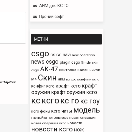
АИМ для КС ГО
Прочий софт
МЕТКИ
csgo
navi
CS GO
new operation
news csgo
plagin csgo
skin
Simple
АК-47
Винтовка
Калашников
csgo
Скин
М4
аим
конфиги ксго
вопрос
ентариев.
крафт
крафт ксго
конфиг ксго
оружия
крафт оружия ксго
кс
ксго
кс го
кс гоу
модель
ксго читы
ксго фоны
новая операция
настройка прицела csgo
новости
новая операция ксго
новости ксго
нож