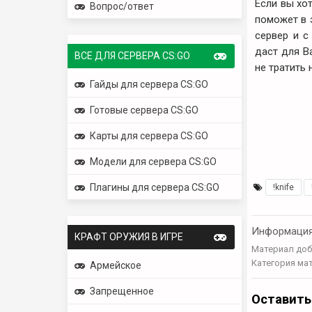
Если вы хот
Вопрос/ответ
поможет в 
сервер и 
даст для В
ВСЕ ДЛЯ СЕРВЕРА CS:GO
не тратить 
Гайды для сервера CS:GO
Готовые сервера CS:GO
Карты для сервера CS:GO
Модели для сервера CS:GO
Плагины для сервера CS:GO
!knife
,
Информаци
КРАФТ ОРУЖИЯ В ИГРЕ
Материал доб
Категория ма
Армейское
Запрещенное
Оставить