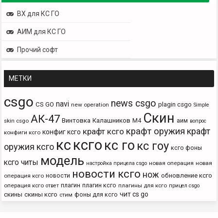
ВХ для КС ГО
АИМ для КС ГО
Прочий софт
МЕТКИ
csgo
news csgo
navi
CS GO
plagin csgo
new operation
Simple
Скин
АК-47
Винтовка
Калашников
М4
аим
skin csgo
вопрос
крафт оружия
крафт
крафт ксго
конфиг ксго
конфиги ксго
кс
ксго
кс го
кс гоу
оружия ксго
ксго фоны
модель
ксго читы
новая операция
новая
настройка прицела csgo
новости ксго
нож
новости
обновление ксго
операция ксго
плагин
плагин ксго
операция ксго
плагины для ксго
ответ
прицел csgo
чит cs go
скины
скины ксго
фоны для ксго
стим