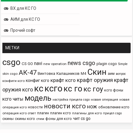
ВХ для КС ГО
АИМ для КС ГО
Прочий софт
МЕТКИ
csgo
news csgo
navi
CS GO
plagin csgo
new operation
Simple
Скин
АК-47
Винтовка
Калашников
М4
аим
skin csgo
вопрос
крафт оружия
крафт
крафт ксго
конфиг ксго
конфиги ксго
кс
ксго
кс го
кс гоу
оружия ксго
ксго фоны
модель
ксго читы
новая операция
новая
настройка прицела csgo
новости ксго
нож
новости
обновление ксго
операция ксго
плагин
плагин ксго
операция ксго
плагины для ксго
ответ
прицел csgo
чит cs go
скины
скины ксго
фоны для ксго
стим