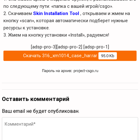
по следующему пути: «папка с вашей игрой/csgo».
2. Скачиваем
Skin Installation Tool
, открываем и жмем на
кнопку «scan», которая автоматически подберет нужные
ресурсы к установке.
3. Жмем на кнопку установки «Install», радуемся!
[adsp-pro-3][adsp-pro-2]
[adsp-pro-1]
Скачать 316_xm1014_case_har.rar
95.0 Kb
Оставить комментарий
Ваш email не будет опубликован.