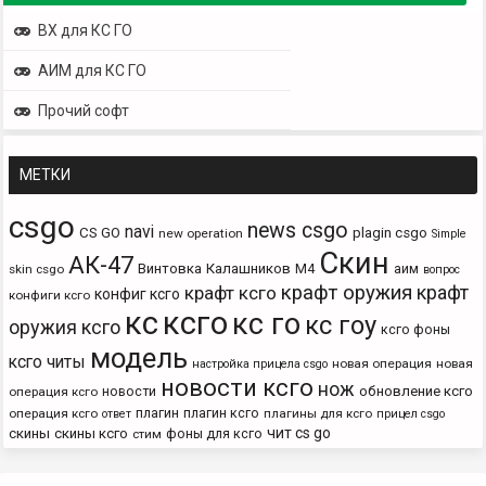
ВХ для КС ГО
АИМ для КС ГО
Прочий софт
МЕТКИ
csgo
news csgo
navi
CS GO
plagin csgo
new operation
Simple
Скин
АК-47
Винтовка
Калашников
М4
аим
skin csgo
вопрос
крафт оружия
крафт
крафт ксго
конфиг ксго
конфиги ксго
кс
ксго
кс го
кс гоу
оружия ксго
ксго фоны
модель
ксго читы
новая операция
новая
настройка прицела csgo
новости ксго
нож
новости
обновление ксго
операция ксго
плагин
плагин ксго
операция ксго
плагины для ксго
ответ
прицел csgo
чит cs go
скины
скины ксго
фоны для ксго
стим