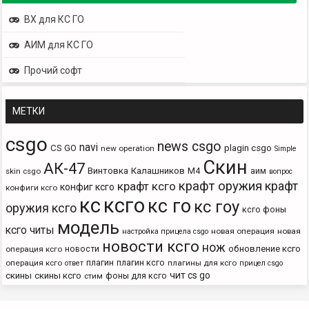
ВХ для КС ГО
АИМ для КС ГО
Прочий софт
МЕТКИ
csgo
news csgo
navi
CS GO
plagin csgo
new operation
Simple
Скин
АК-47
Винтовка
Калашников
М4
аим
skin csgo
вопрос
крафт оружия
крафт
крафт ксго
конфиг ксго
конфиги ксго
кс
ксго
кс го
кс гоу
оружия ксго
ксго фоны
модель
ксго читы
новая операция
новая
настройка прицела csgo
новости ксго
нож
новости
обновление ксго
операция ксго
плагин
плагин ксго
операция ксго
плагины для ксго
ответ
прицел csgo
чит cs go
скины
скины ксго
фоны для ксго
стим