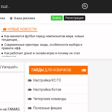
ЕЩЁ…
Войти
Регистрация
лка
Ваша реклама
НОВЫЕ НОВОСТИ
Как меняется футбол перед чемпионатом мира: новые
тенденции,…
Современные принтеры: виды, особенности выбора и
правила эфф…
Как работает донат в онлайн-играх и почему он стал
частью со…
Логопед для детей с аутизмом: особенности работы,
методы и з…
 Vanquish»
ГАЙДЫ
ДЛЯ НОВИЧКОВ
Настройка КС ГО
Настройка ботов
Читерские команды
Полезные фишки
н на FAMAS.