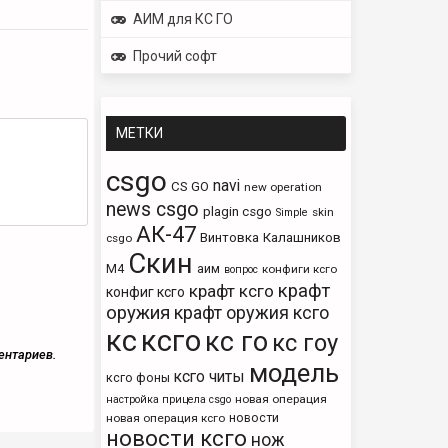
АИМ для КС ГО
Прочий софт
МЕТКИ
csgo
navi
CS GO
new operation
news csgo
plagin csgo
skin
Simple
АК-47
Винтовка
Калашников
csgo
Скин
М4
аим
конфиги ксго
вопрос
крафт
крафт ксго
конфиг ксго
оружия
крафт оружия ксго
кс
ксго
кс го
кс гоу
ентариев.
модель
ксго читы
ксго фоны
новая операция
настройка прицела csgo
новости
новая операция ксго
новости ксго
нож