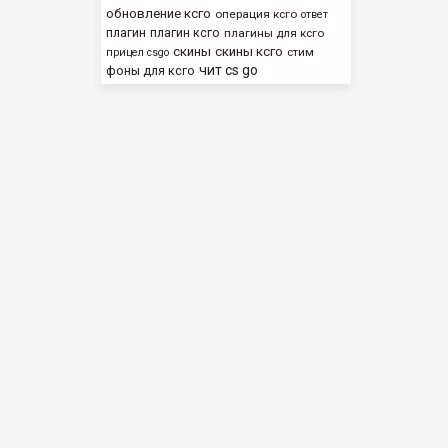
обновление ксго
операция ксго
ответ
плагин
плагин ксго
плагины для ксго
скины
скины ксго
стим
прицел csgo
чит cs go
фоны для ксго