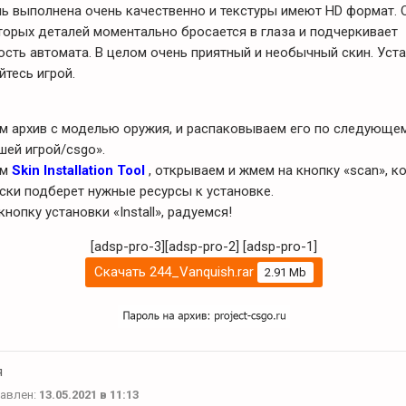
ь выполнена очень качественно и текстуры имеют HD формат.
торых деталей моментально бросается в глаза и подчеркивает
ость автомата. В целом очень приятный и необычный скин. Уст
йтесь игрой.
ем архив с моделью оружия, и распаковываем его по следующем
шей игрой/csgo».
ем
Skin Installation Tool
, открываем и жмем на кнопку «scan», к
ски подберет нужные ресурсы к установке.
кнопку установки «Install», радуемся!
[adsp-pro-3][adsp-pro-2]
[adsp-pro-1]
Скачать 244_Vanquish.rar
2.91 Mb
я
авлен:
13.05.2021 в 11:13