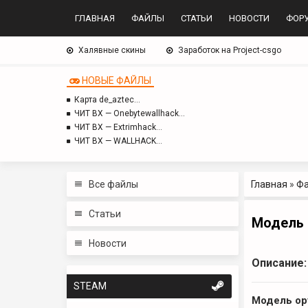
ГЛАВНАЯ
ФАЙЛЫ
СТАТЬИ
НОВОСТИ
ФОР
Халявные скины
Заработок на Project-csgo
НОВЫЕ ФАЙЛЫ
Карта de_aztec…
ЧИТ BX — Onebytewallhack…
ЧИТ BX — Extrimhack…
ЧИТ BX — WALLHACK…
Все файлы
Главная
»
Ф
Статьи
Модель 
Новости
Описание:
STEAM
Модель ор