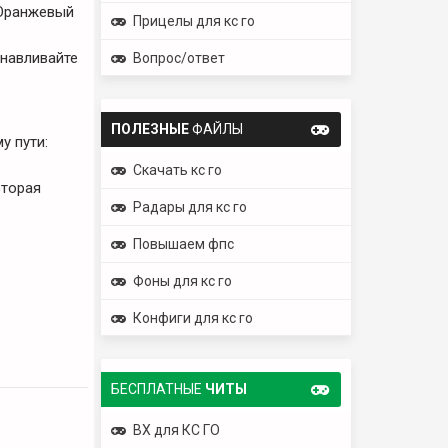
 Оранжевый
Прицелы для кс го
анавливайте
Вопрос/ответ
ПОЛЕЗНЫЕ
ФАЙЛЫ
у пути:
Скачать кс го
оторая
Радары для кс го
Повышаем фпс
Фоны для кс го
Конфиги для кс го
БЕСПЛАТНЫЕ
ЧИТЫ
ВХ для КС ГО