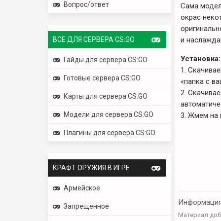
Вопрос/ответ
Сама модел
окрас неко
оригинальн
ВСЕ ДЛЯ СЕРВЕРА CS:GO
и наслажда
Установка:
Гайды для сервера CS:GO
1. Скачива
Готовые сервера CS:GO
«папка с ва
2. Скачива
Карты для сервера CS:GO
автоматиче
Модели для сервера CS:GO
3. Жмем на 
Плагины для сервера CS:GO
КРАФТ ОРУЖИЯ В ИГРЕ
Армейское
Информаци
Запрещенное
Материал доб