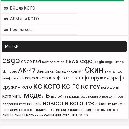
ВХ для КС ГО
АИМ для КС ГО
Прочий софт
МЕТКИ
csgo
news csgo
navi
CS GO
plagin csgo
new operation
Simple
Скин
АК-47
Винтовка
Калашников
М4
аим
skin csgo
вопрос
крафт оружия
крафт
крафт ксго
конфиг ксго
конфиги ксго
кс
ксго
кс го
кс гоу
оружия ксго
ксго фоны
модель
ксго читы
новая операция
новая
настройка прицела csgo
новости ксго
нож
новости
обновление ксго
операция ксго
плагин
плагин ксго
операция ксго
плагины для ксго
ответ
прицел csgo
чит cs go
скины
скины ксго
фоны для ксго
стим