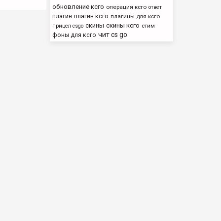
обновление ксго
операция ксго
ответ
плагин
плагин ксго
плагины для ксго
скины
скины ксго
стим
прицел csgo
чит cs go
фоны для ксго