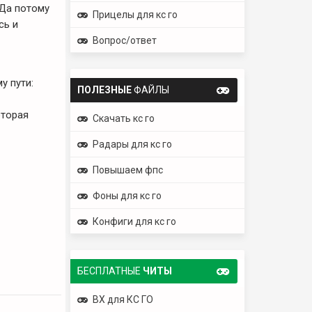
 Да потому
Прицелы для кс го
сь и
Вопрос/ответ
у пути:
ПОЛЕЗНЫЕ
ФАЙЛЫ
оторая
Скачать кс го
Радары для кс го
Повышаем фпс
Фоны для кс го
Конфиги для кс го
БЕСПЛАТНЫЕ
ЧИТЫ
ВХ для КС ГО