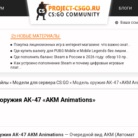
УМ
БЛОГИ
Ваша ссы
НОВЫЕ МАТЕРИАЛЫ
Покупка лицензионных игр в интернет-магазине: что важно знат…
Где купить валюту для PUBG Mobile и Mobile Legends без лишни…
Где пополнить баланс Steam в России в 2026 году: обзор 10 пр…
Как устроено пополнение Steam и почему цифровые игровые
плат…
айлы
»
Модели для сервера CS:GO
»
Модель оружия АК-47 «AKM Ani
оружия АК-47 «AKM Animations»
ужия АК-47 AKM Animations
— Очередной вид АКМ (Автомат