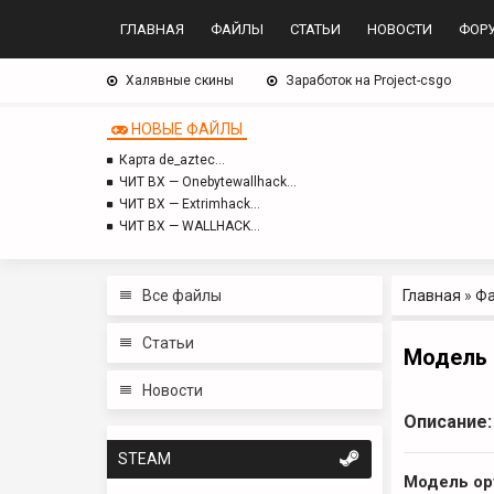
ГЛАВНАЯ
ФАЙЛЫ
СТАТЬИ
НОВОСТИ
ФОР
Халявные скины
Заработок на Project-csgo
НОВЫЕ ФАЙЛЫ
Карта de_aztec…
ЧИТ BX — Onebytewallhack…
ЧИТ BX — Extrimhack…
ЧИТ BX — WALLHACK…
Все файлы
Главная
»
Ф
Статьи
Модель 
Новости
Описание:
STEAM
Модель ор