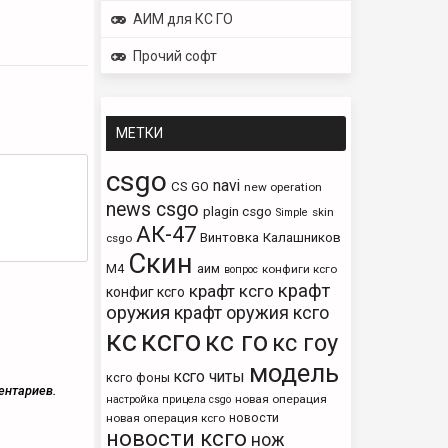
АИМ для КС ГО
Прочий софт
МЕТКИ
csgo
navi
CS GO
new operation
news csgo
plagin csgo
skin
Simple
АК-47
Винтовка
Калашников
csgo
Скин
М4
аим
конфиги ксго
вопрос
крафт
крафт ксго
конфиг ксго
оружия
крафт оружия ксго
кс
ксго
кс го
кс гоу
модель
ксго читы
ксго фоны
ентариев.
новая операция
настройка прицела csgo
новости
новая операция ксго
новости ксго
нож