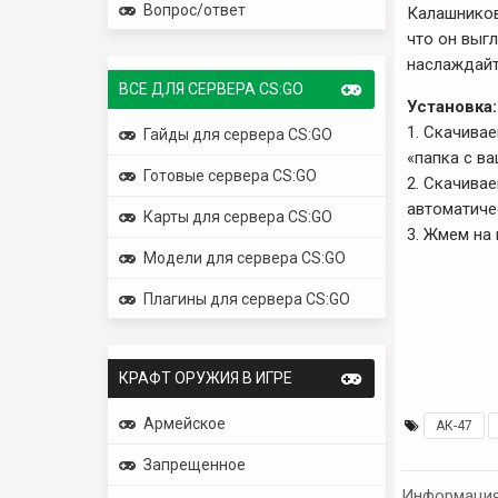
Вопрос/ответ
Калашников
что он выгл
наслаждайт
ВСЕ ДЛЯ СЕРВЕРА CS:GO
Установка:
1. Скачива
Гайды для сервера CS:GO
«папка с ва
Готовые сервера CS:GO
2. Скачива
автоматиче
Карты для сервера CS:GO
3. Жмем на 
Модели для сервера CS:GO
Плагины для сервера CS:GO
КРАФТ ОРУЖИЯ В ИГРЕ
Армейское
АК-47
,
Запрещенное
Информаци