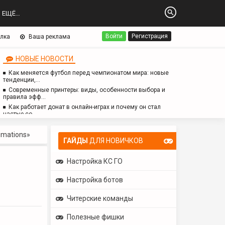
ЕЩЁ…
Войти
Регистрация
лка
Ваша реклама
НОВЫЕ НОВОСТИ
Как меняется футбол перед чемпионатом мира: новые
тенденции,…
Современные принтеры: виды, особенности выбора и
правила эфф…
Как работает донат в онлайн-играх и почему он стал
частью со…
Логопед для детей с аутизмом: особенности работы,
методы и з…
mations»
ГАЙДЫ
ДЛЯ НОВИЧКОВ
Настройка КС ГО
Настройка ботов
Читерские команды
Полезные фишки