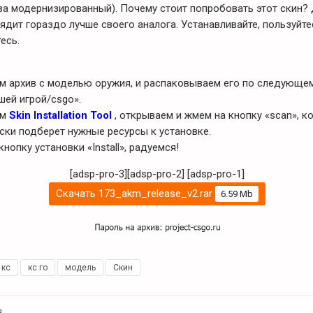
а модернизированный). Почему стоит попробовать этот скин?
ядит гораздо лучше своего аналога. Устанавливайте, пользуйте
есь.
ем архив с моделью оружия, и распаковываем его по следующем
шей игрой/csgo».
ем
Skin Installation Tool
, открываем и жмем на кнопку «scan», к
ски подберет нужные ресурсы к установке.
кнопку установки «Install», радуемся!
[adsp-pro-3][adsp-pro-2]
[adsp-pro-1]
Скачать 173_akm_release_v2.rar
6.59 Mb
кс
,
кс го
,
модель
,
Скин
я