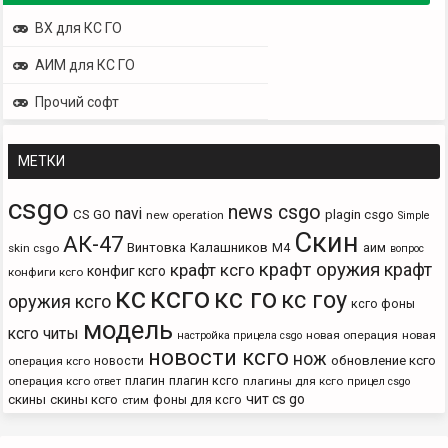
ВХ для КС ГО
АИМ для КС ГО
Прочий софт
МЕТКИ
csgo
news csgo
navi
CS GO
plagin csgo
new operation
Simple
Скин
АК-47
Винтовка
Калашников
М4
аим
skin csgo
вопрос
крафт оружия
крафт
крафт ксго
конфиг ксго
конфиги ксго
кс
ксго
кс го
кс гоу
оружия ксго
ксго фоны
модель
ксго читы
новая операция
новая
настройка прицела csgo
новости ксго
нож
новости
обновление ксго
операция ксго
плагин
плагин ксго
операция ксго
плагины для ксго
ответ
прицел csgo
чит cs go
скины
скины ксго
фоны для ксго
стим