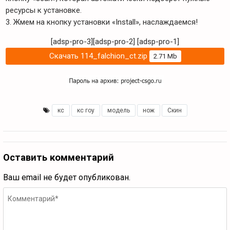
ресурсы к установке.
3. Жмем на кнопку установки «Install», наслаждаемся!
[adsp-pro-3][adsp-pro-2]
[adsp-pro-1]
Скачать 114_falchion_ct.zip
2.71 Mb
кс
,
кс гоу
,
модель
,
нож
,
Скин
Оставить комментарий
Ваш email не будет опубликован.