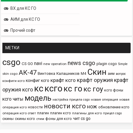
ВХ для КС ГО
АИМ для КС ГО
Прочий софт
МЕТКИ
csgo
news csgo
navi
CS GO
plagin csgo
new operation
Simple
Скин
АК-47
Винтовка
Калашников
М4
аим
skin csgo
вопрос
крафт оружия
крафт
крафт ксго
конфиг ксго
конфиги ксго
кс
ксго
кс го
кс гоу
оружия ксго
ксго фоны
модель
ксго читы
новая операция
новая
настройка прицела csgo
новости ксго
нож
новости
обновление ксго
операция ксго
плагин
плагин ксго
операция ксго
плагины для ксго
ответ
прицел csgo
чит cs go
скины
скины ксго
фоны для ксго
стим