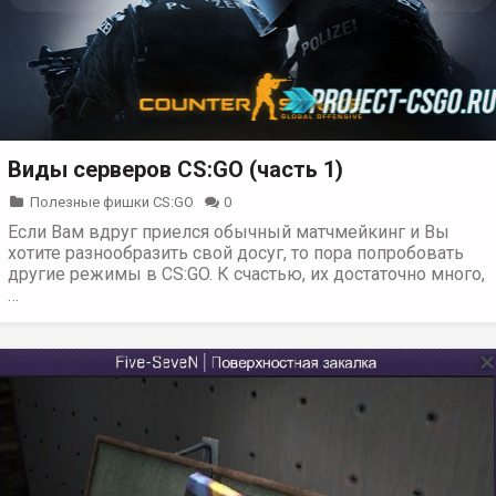
Виды серверов CS:GO (часть 1)
Полезные фишки CS:GO
0
Если Вам вдруг приелся обычный матчмейкинг и Вы
хотите разнообразить свой досуг, то пора попробовать
другие режимы в CS:GO. К счастью, их достаточно много,
…