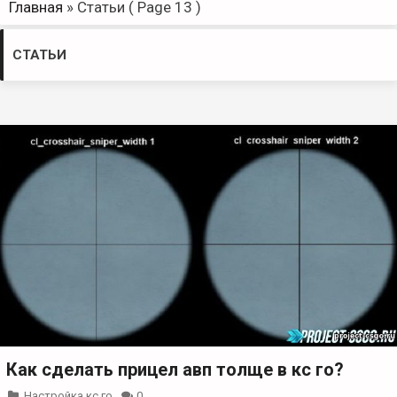
Главная
»
Статьи
( Page 13 )
СТАТЬИ
Как сделать прицел авп толще в кс го?
Настройка кс го
0