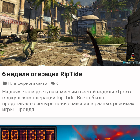
6 неделя операции RipTide
Платформы и сайты
0
На днях стали доступны миссии шестой недели «Грохот
в джунглях» операции Rip Tide. Всего было
представлено четыре новые миссии в разных режимах
игры. Пройдя…