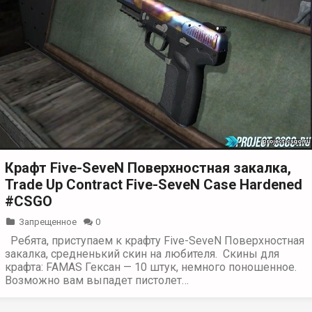
Крафт Five-SeveN Поверхностная закалка,
Trade Up Сontract Five-SeveN Case Hardened
#CSGO
Запрещенное
0
Ребята, приступаем к крафту Five-SeveN Поверхностная
закалка, средненький скин на любителя. Скины для
крафта: FAMAS Гексан — 10 штук, немного поношенное.
Возможно вам выпадет пистолет…