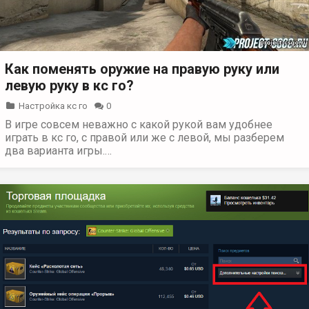
Как поменять оружие на правую руку или
левую руку в кс го?
Настройка кс го
0
В игре совсем неважно с какой рукой вам удобнее
играть в кс го, с правой или же с левой, мы разберем
два варианта игры.…