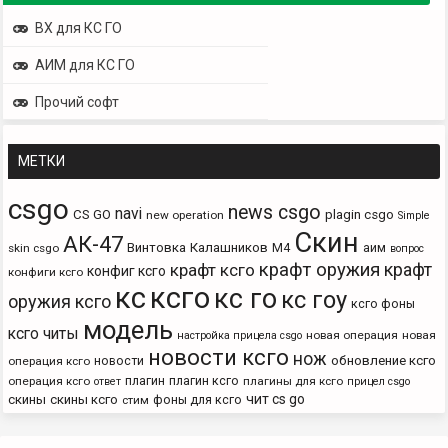
ВХ для КС ГО
АИМ для КС ГО
Прочий софт
МЕТКИ
csgo
news csgo
navi
CS GO
plagin csgo
new operation
Simple
Скин
АК-47
Винтовка
Калашников
М4
аим
skin csgo
вопрос
крафт оружия
крафт
крафт ксго
конфиг ксго
конфиги ксго
кс
ксго
кс го
кс гоу
оружия ксго
ксго фоны
модель
ксго читы
новая операция
новая
настройка прицела csgo
новости ксго
нож
новости
обновление ксго
операция ксго
плагин
плагин ксго
операция ксго
плагины для ксго
ответ
прицел csgo
чит cs go
скины
скины ксго
фоны для ксго
стим