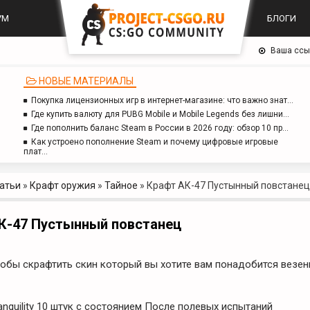
УМ
БЛОГИ
Ваша ссы
НОВЫЕ МАТЕРИАЛЫ
Покупка лицензионных игр в интернет-магазине: что важно знат…
Где купить валюту для PUBG Mobile и Mobile Legends без лишни…
Где пополнить баланс Steam в России в 2026 году: обзор 10 пр…
Как устроено пополнение Steam и почему цифровые игровые
плат…
атьи
»
Крафт оружия
»
Тайное
»
Крафт АК-47 Пустынный повстанец
К-47 Пустынный повстанец
тобы скрафтить скин который вы хотите вам понадобится везен
anquility 10 штук с состоянием После полевых испытаний