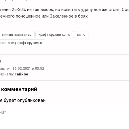
ения 25-30% не так высок, но испытать удачу все же стоит. Со
Немного поношенное или Закаленное в боях.
стынный повстанец
,
крафт оружия кс го
,
кс го
,
овстанец крафт оружия в
я
авлен:
16.02.2021 в 03:52
териала:
Тайное
 комментарий
не будет опубликован.