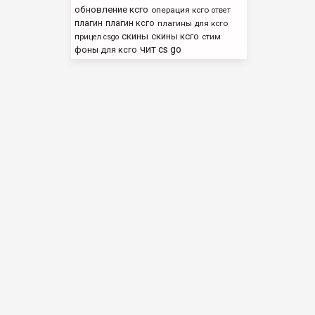
обновление ксго
операция ксго
ответ
плагин
плагин ксго
плагины для ксго
скины
скины ксго
стим
прицел csgo
чит cs go
фоны для ксго