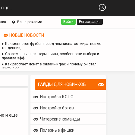
ЕЩЁ…
Войти
Регистрация
лка
Ваша реклама
НОВЫЕ НОВОСТИ
Как меняется футбол перед чемпионатом мира: новые
тенденции,…
Современные принтеры: виды, особенности выбора и
правила эфф…
Как работает донат в онлайн-играх и почему он стал
частью со…
Логопед для детей с аутизмом: особенности работы,
методы и з…
ГАЙДЫ
ДЛЯ НОВИЧКОВ
Настройка КС ГО
Настройка ботов
ие и еще
Читерские команды
Полезные фишки