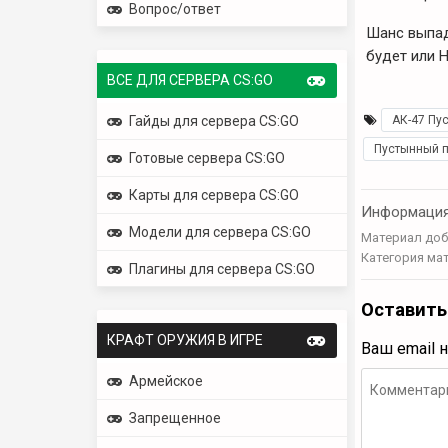
Вопрос/ответ
Шанс выпад
будет или 
ВСЕ ДЛЯ СЕРВЕРА CS:GO
Гайды для сервера CS:GO
АК-47 Пу
Пустынный п
Готовые сервера CS:GO
Карты для сервера CS:GO
Информаци
Модели для сервера CS:GO
Материал доб
Категория ма
Плагины для сервера CS:GO
Оставить
КРАФТ ОРУЖИЯ В ИГРЕ
Ваш email 
Армейское
Запрещенное