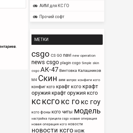
АИМ для КС ГО
Прочий софт
МЕТКИ
ентариев.
csgo
navi
CS GO
new operation
news csgo
plagin csgo
skin
Simple
АК-47
Винтовка
Калашников
csgo
Скин
М4
аим
конфиги ксго
вопрос
крафт
крафт ксго
конфиг ксго
оружия
крафт оружия ксго
кс
ксго
кс го
кс гоу
модель
ксго читы
ксго фоны
новая операция
настройка прицела csgo
новости
новая операция ксго
новости ксго
нож