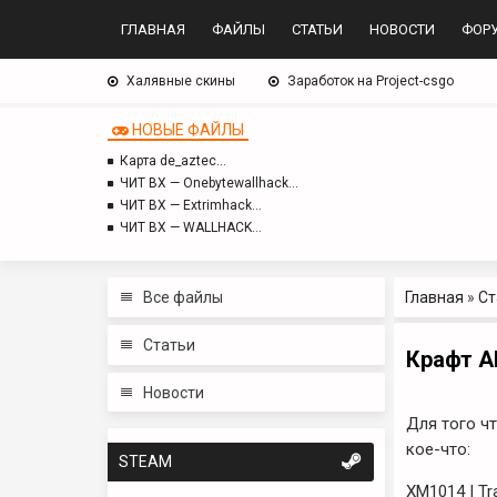
ГЛАВНАЯ
ФАЙЛЫ
СТАТЬИ
НОВОСТИ
ФОР
Халявные скины
Заработок на Project-csgo
НОВЫЕ ФАЙЛЫ
Карта de_aztec…
ЧИТ BX — Onebytewallhack…
ЧИТ BX — Extrimhack…
ЧИТ BX — WALLHACK…
Все файлы
Главная
»
Ст
Статьи
Крафт А
Новости
Для того ч
кое-что:
STEAM
XM1014 | Tr