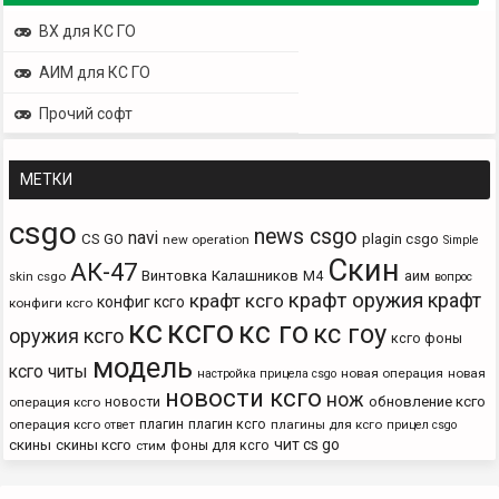
ВХ для КС ГО
АИМ для КС ГО
Прочий софт
МЕТКИ
csgo
news csgo
navi
CS GO
plagin csgo
new operation
Simple
Скин
АК-47
Винтовка
Калашников
М4
аим
skin csgo
вопрос
крафт оружия
крафт
крафт ксго
конфиг ксго
конфиги ксго
кс
ксго
кс го
кс гоу
оружия ксго
ксго фоны
модель
ксго читы
новая операция
новая
настройка прицела csgo
новости ксго
нож
новости
обновление ксго
операция ксго
плагин
плагин ксго
операция ксго
плагины для ксго
ответ
прицел csgo
чит cs go
скины
скины ксго
фоны для ксго
стим