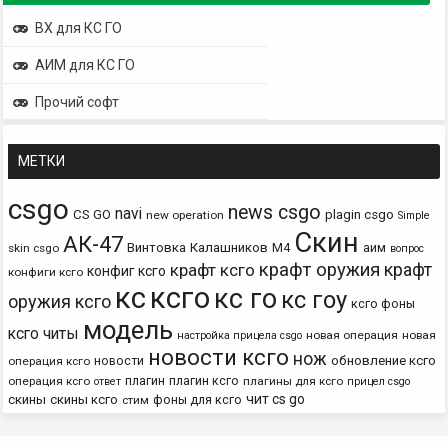
ВХ для КС ГО
АИМ для КС ГО
Прочий софт
МЕТКИ
csgo
news csgo
navi
CS GO
plagin csgo
new operation
Simple
Скин
АК-47
Винтовка
Калашников
М4
аим
skin csgo
вопрос
крафт оружия
крафт
крафт ксго
конфиг ксго
конфиги ксго
кс
ксго
кс го
кс гоу
оружия ксго
ксго фоны
модель
ксго читы
новая операция
новая
настройка прицела csgo
новости ксго
нож
новости
обновление ксго
операция ксго
плагин
плагин ксго
операция ксго
плагины для ксго
ответ
прицел csgo
чит cs go
скины
скины ксго
фоны для ксго
стим