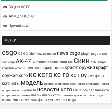
ВХ для КС ГО
АИМ для КС ГО
Прочий софт
МЕТКИ
csgo
news csgo
navi
CS GO
plagin csgo
new operation
Simple
Скин
АК-47
Винтовка
Калашников
М4
аим
skin csgo
вопрос
крафт оружия
крафт
крафт ксго
конфиг ксго
конфиги ксго
кс
ксго
кс го
кс гоу
оружия ксго
ксго фоны
модель
ксго читы
новая операция
новая
настройка прицела csgo
новости ксго
нож
новости
обновление ксго
операция ксго
плагин
плагин ксго
операция ксго
плагины для ксго
ответ
прицел csgo
чит cs go
скины
скины ксго
фоны для ксго
стим