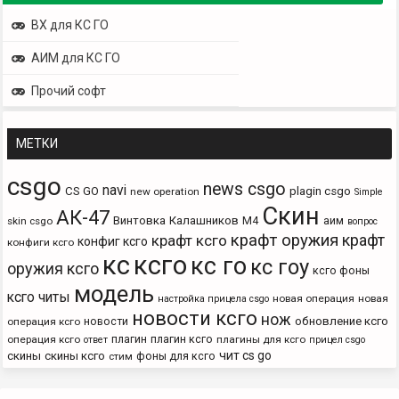
ВХ для КС ГО
АИМ для КС ГО
Прочий софт
МЕТКИ
csgo
news csgo
navi
CS GO
plagin csgo
new operation
Simple
Скин
АК-47
Винтовка
Калашников
М4
аим
skin csgo
вопрос
крафт оружия
крафт
крафт ксго
конфиг ксго
конфиги ксго
кс
ксго
кс го
кс гоу
оружия ксго
ксго фоны
модель
ксго читы
новая операция
новая
настройка прицела csgo
новости ксго
нож
новости
обновление ксго
операция ксго
плагин
плагин ксго
операция ксго
плагины для ксго
ответ
прицел csgo
чит cs go
скины
скины ксго
фоны для ксго
стим