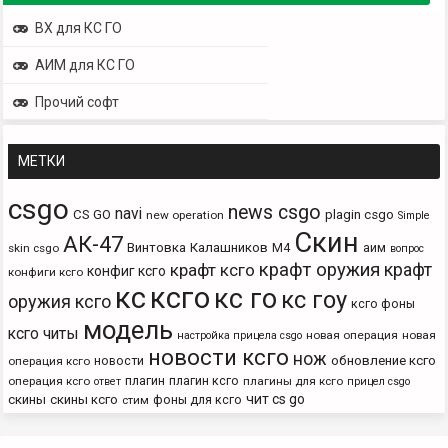
ВХ для КС ГО
АИМ для КС ГО
Прочий софт
МЕТКИ
csgo
news csgo
navi
CS GO
plagin csgo
new operation
Simple
Скин
АК-47
Винтовка
Калашников
М4
аим
skin csgo
вопрос
крафт оружия
крафт
крафт ксго
конфиг ксго
конфиги ксго
кс
ксго
кс го
кс гоу
оружия ксго
ксго фоны
модель
ксго читы
новая операция
новая
настройка прицела csgo
новости ксго
нож
новости
обновление ксго
операция ксго
плагин
плагин ксго
операция ксго
плагины для ксго
ответ
прицел csgo
чит cs go
скины
скины ксго
фоны для ксго
стим