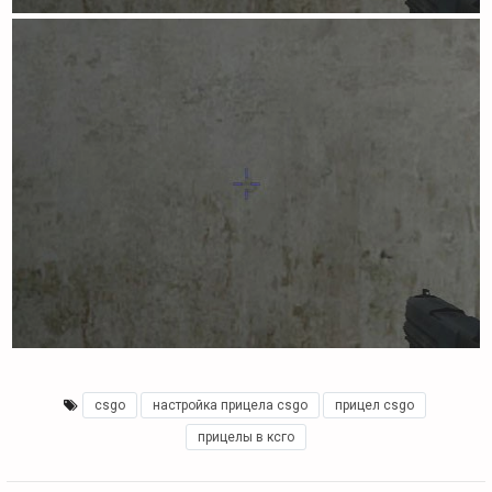
csgo
,
настройка прицела csgo
,
прицел csgo
,
прицелы в ксго