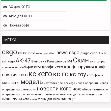
ВХ для КС ГО
АИМ для КС ГО
Прочий софт
МЕТКИ
csgo
news csgo
navi
CS GO
plagin csgo
new operation
Simple
Скин
АК-47
Винтовка
Калашников
М4
аим
skin csgo
вопрос
крафт оружия
крафт
крафт ксго
конфиг ксго
конфиги ксго
кс
ксго
кс го
кс гоу
оружия ксго
ксго фоны
модель
ксго читы
новая операция
новая
настройка прицела csgo
новости ксго
нож
новости
обновление ксго
операция ксго
плагин
плагин ксго
операция ксго
плагины для ксго
ответ
прицел csgo
чит cs go
скины
скины ксго
фоны для ксго
стим