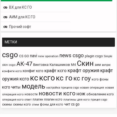
ВХ для КС ГО
АИМ для КС ГО
Прочий софт
МЕТКИ
csgo
news csgo
navi
CS GO
plagin csgo
new operation
Simple
Скин
АК-47
Винтовка
Калашников
М4
аим
skin csgo
вопрос
крафт оружия
крафт
крафт ксго
конфиг ксго
конфиги ксго
кс
ксго
кс го
кс гоу
оружия ксго
ксго фоны
модель
ксго читы
новая операция
новая
настройка прицела csgo
новости ксго
нож
новости
обновление ксго
операция ксго
плагин
плагин ксго
операция ксго
плагины для ксго
ответ
прицел csgo
чит cs go
скины
скины ксго
фоны для ксго
стим