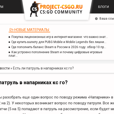
УМ
БЛОГИ
Ваша ссы
НОВЫЕ МАТЕРИАЛЫ
Покупка лицензионных игр в интернет-магазине: что важно знат…
Где купить валюту для PUBG Mobile и Mobile Legends без лишни…
Где пополнить баланс Steam в России в 2026 году: обзор 10 пр…
Как устроено пополнение Steam и почему цифровые игровые
плат…
вости
»
Есть ли патруль в напарниках кс го?
патруль в напарниках кс го?
ы разобрать еще один вопрос по поводу режима «Напарники» в 
 на 2). У некоторых возникает вопрос по поводу патруля. Все ж
чи (5 на 5) попадают в патруль на рассмотрение, если будет м