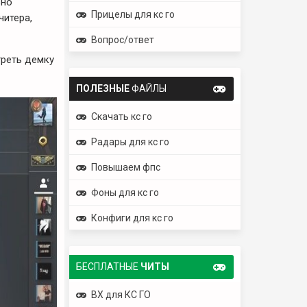
ьно
Прицелы для кс го
читера,
Вопрос/ответ
треть демку
ПОЛЕЗНЫЕ
ФАЙЛЫ
Скачать кс го
Радары для кс го
Повышаем фпс
Фоны для кс го
Конфиги для кс го
БЕСПЛАТНЫЕ
ЧИТЫ
ВХ для КС ГО