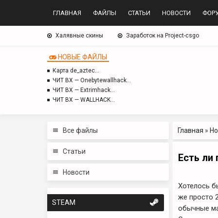
ГЛАВНАЯ
ФАЙЛЫ
СТАТЬИ
НОВОСТИ
ФОР
Халявные скины
Заработок на Project-csgo
НОВЫЕ ФАЙЛЫ
Карта de_aztec…
ЧИТ BX — Onebytewallhack…
ЧИТ BX — Extrimhack…
ЧИТ BX — WALLHACK…
Все файлы
Главная
»
Но
Статьи
Есть ли 
Новости
Хотелось б
же просто 2
STEAM
обычные мат