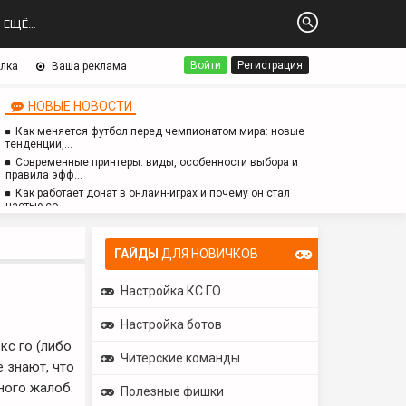
ЕЩЁ…
Войти
Регистрация
лка
Ваша реклама
НОВЫЕ НОВОСТИ
Как меняется футбол перед чемпионатом мира: новые
тенденции,…
Современные принтеры: виды, особенности выбора и
правила эфф…
Как работает донат в онлайн-играх и почему он стал
частью со…
Логопед для детей с аутизмом: особенности работы,
методы и з…
ГАЙДЫ
ДЛЯ НОВИЧКОВ
Настройка КС ГО
Настройка ботов
кс го (либо
Читерские команды
е знают, что
ного жалоб.
Полезные фишки