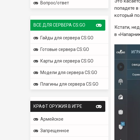
Это касаетс
Вопрос/ответ
попадете в 
который по
ВСЕ ДЛЯ СЕРВЕРА CS:GO
Кстати, не
в «Напарник
Гайды для сервера CS:GO
Готовые сервера CS:GO
Карты для сервера CS:GO
Модели для сервера CS:GO
Плагины для сервера CS:GO
КРАФТ ОРУЖИЯ В ИГРЕ
Армейское
Запрещенное