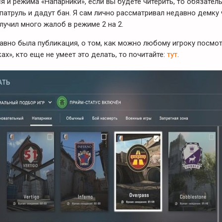
я и режима «Напарники», если вы будете читерить, то обязател
патруль и дадут бан. Я сам лично рассматривал недавно демку 
лучил много жалоб в режиме 2 на 2.
давно была публикация, о том, как можно любому игроку посмо
ах», кто еще не умеет это делать, то почитайте:
тут
.