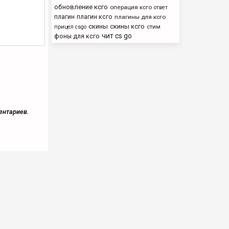
обновление ксго
операция ксго
ответ
плагин
плагин ксго
плагины для ксго
скины
скины ксго
стим
прицел csgo
чит cs go
фоны для ксго
ентариев.