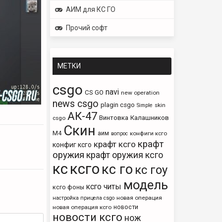
АИМ для КС ГО
Прочий софт
МЕТКИ
csgo
navi
CS GO
new operation
news csgo
plagin csgo
skin
Simple
АК-47
Винтовка
Калашников
csgo
Скин
М4
аим
конфиги ксго
вопрос
крафт
крафт ксго
конфиг ксго
оружия
крафт оружия ксго
кс
ксго
кс го
кс гоу
модель
ксго читы
ксго фоны
новая операция
настройка прицела csgo
новости
новая операция ксго
новости ксго
нож