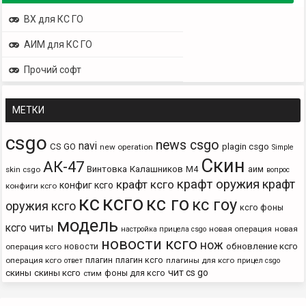
ВХ для КС ГО
АИМ для КС ГО
Прочий софт
МЕТКИ
csgo
news csgo
navi
CS GO
plagin csgo
new operation
Simple
Скин
АК-47
Винтовка
Калашников
М4
аим
skin csgo
вопрос
крафт оружия
крафт
крафт ксго
конфиг ксго
конфиги ксго
кс
ксго
кс го
кс гоу
оружия ксго
ксго фоны
модель
ксго читы
новая операция
новая
настройка прицела csgo
новости ксго
нож
новости
обновление ксго
операция ксго
плагин
плагин ксго
операция ксго
плагины для ксго
ответ
прицел csgo
чит cs go
скины
скины ксго
фоны для ксго
стим