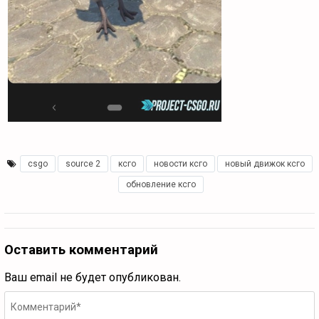
csgo
,
source 2
,
ксго
,
новости ксго
,
новый движок ксго
,
обновление ксго
Оставить комментарий
Ваш email не будет опубликован.