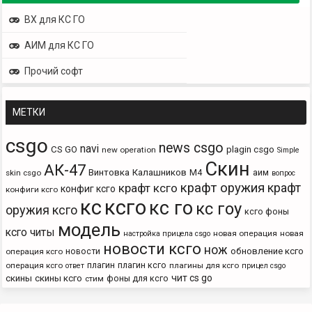
ВХ для КС ГО
АИМ для КС ГО
Прочий софт
МЕТКИ
csgo
news csgo
navi
CS GO
plagin csgo
new operation
Simple
Скин
АК-47
Винтовка
Калашников
М4
аим
skin csgo
вопрос
крафт оружия
крафт
крафт ксго
конфиг ксго
конфиги ксго
кс
ксго
кс го
кс гоу
оружия ксго
ксго фоны
модель
ксго читы
новая операция
новая
настройка прицела csgo
новости ксго
нож
новости
обновление ксго
операция ксго
плагин
плагин ксго
операция ксго
плагины для ксго
ответ
прицел csgo
чит cs go
скины
скины ксго
фоны для ксго
стим