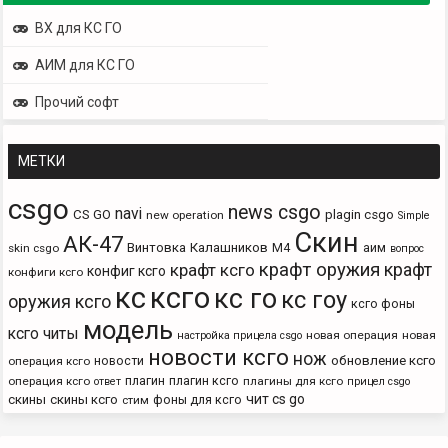
ВХ для КС ГО
АИМ для КС ГО
Прочий софт
МЕТКИ
csgo
news csgo
navi
CS GO
plagin csgo
new operation
Simple
Скин
АК-47
Винтовка
Калашников
М4
аим
skin csgo
вопрос
крафт оружия
крафт
крафт ксго
конфиг ксго
конфиги ксго
кс
ксго
кс го
кс гоу
оружия ксго
ксго фоны
модель
ксго читы
новая операция
новая
настройка прицела csgo
новости ксго
нож
новости
обновление ксго
операция ксго
плагин
плагин ксго
операция ксго
плагины для ксго
ответ
прицел csgo
чит cs go
скины
скины ксго
фоны для ксго
стим