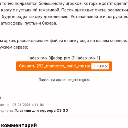
ни точно понравятся большинству игроков, которые хотят сдела
 карту с пустынной тематикой. Песок выглядит очень реалистич
 будете рады такому дополнению. Устанавливайте и погрузитес
атмосферы пустыни Сахара.
м архив, распаковываем файлы в папку csgo на вашем сервере;
ужаем сервер;
[adsp-pro-3][adsp-pro-2]
[adsp-pro-1]
Скачать 292_mamorex_sand_ma.rar
1.10 Mb
я
авлен:
06.06.2021 в 11:04
териала:
Плагины для сервера CS:GO
 комментарий