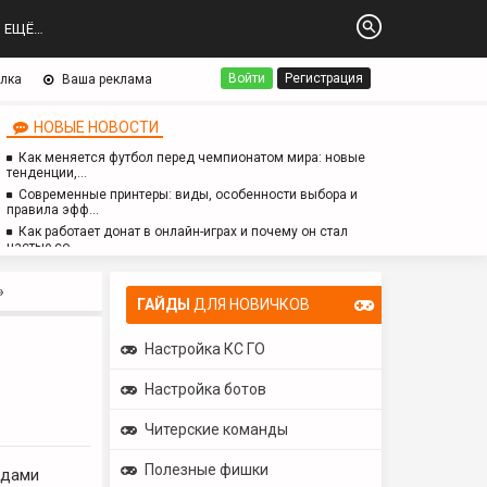
ЕЩЁ…
Войти
Регистрация
лка
Ваша реклама
НОВЫЕ НОВОСТИ
Как меняется футбол перед чемпионатом мира: новые
тенденции,…
Современные принтеры: виды, особенности выбора и
правила эфф…
Как работает донат в онлайн-играх и почему он стал
частью со…
Логопед для детей с аутизмом: особенности работы,
методы и з…
»
ГАЙДЫ
ДЛЯ НОВИЧКОВ
Настройка КС ГО
Настройка ботов
Читерские команды
Полезные фишки
идами