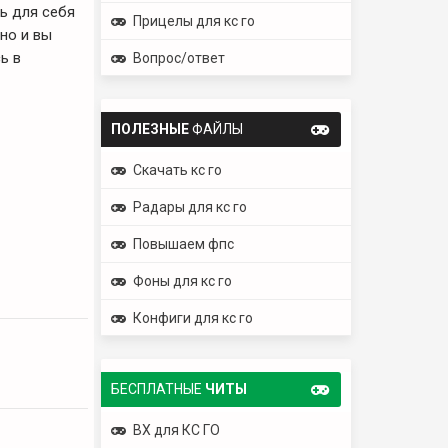
ть для себя
Прицелы для кс го
но и вы
ь в
Вопрос/ответ
ПОЛЕЗНЫЕ
ФАЙЛЫ
Скачать кс го
Радары для кс го
Повышаем фпс
Фоны для кс го
Конфиги для кс го
БЕСПЛАТНЫЕ
ЧИТЫ
ВХ для КС ГО