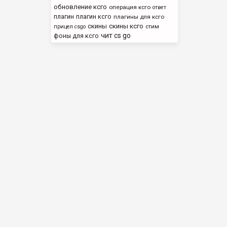
обновление ксго
операция ксго
ответ
плагин
плагин ксго
плагины для ксго
скины
скины ксго
стим
прицел csgo
чит cs go
фоны для ксго