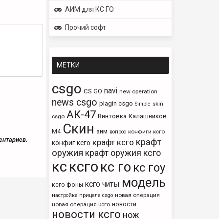
АИМ для КС ГО
Прочий софт
МЕТКИ
csgo
navi
CS GO
new operation
news csgo
plagin csgo
skin
Simple
АК-47
Винтовка
Калашников
csgo
Скин
М4
аим
конфиги ксго
вопрос
ентариев.
крафт
крафт ксго
конфиг ксго
оружия
крафт оружия ксго
кс
ксго
кс го
кс гоу
модель
ксго читы
ксго фоны
новая операция
настройка прицела csgo
новости
новая операция ксго
новости ксго
нож