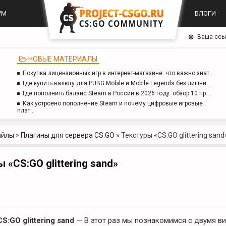
УМ
БЛОГИ
Ваша ссы
НОВЫЕ МАТЕРИАЛЫ
Покупка лицензионных игр в интернет-магазине: что важно знат…
Где купить валюту для PUBG Mobile и Mobile Legends без лишни…
Где пополнить баланс Steam в России в 2026 году: обзор 10 пр…
Как устроено пополнение Steam и почему цифровые игровые
плат…
айлы
»
Плагины для сервера CS:GO
»
Текстуры «CS:GO glittering sand
 «CS:GO glittering sand»
S:GO glittering sand
— В этот раз мы познакомимся с двумя в