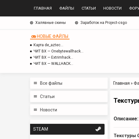
ГЛАВНАЯ
ФАЙЛЫ
СТАТЬИ
НОВОСТИ
ФОР
Халявные скины
Заработок на Project-csgo
НОВЫЕ ФАЙЛЫ
Карта de_aztec…
ЧИТ BX — Onebytewallhack…
ЧИТ BX — Extrimhack…
ЧИТ BX — WALLHACK…
Все файлы
Главная
»
Ф
Статьи
Текстуры
Новости
Описание:
STEAM
Текстуры C