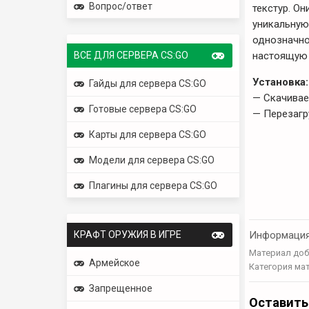
Вопрос/ответ
текстур. О
уникальную
однозначно
ВСЕ ДЛЯ СЕРВЕРА CS:GO
настоящую 
Установка:
Гайды для сервера CS:GO
— Скачивае
Готовые сервера CS:GO
— Перезагр
Карты для сервера CS:GO
Модели для сервера CS:GO
Плагины для сервера CS:GO
КРАФТ ОРУЖИЯ В ИГРЕ
Информаци
Материал доб
Армейское
Категория ма
Запрещенное
Оставить