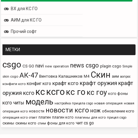
ВХ для КС ГО
АИМ для КС ГО
Прочий софт
МЕТКИ
csgo
news csgo
navi
CS GO
plagin csgo
new operation
Simple
Скин
АК-47
Винтовка
Калашников
М4
аим
skin csgo
вопрос
крафт оружия
крафт
крафт ксго
конфиг ксго
конфиги ксго
кс
ксго
кс го
кс гоу
оружия ксго
ксго фоны
модель
ксго читы
новая операция
новая
настройка прицела csgo
новости ксго
нож
новости
обновление ксго
операция ксго
плагин
плагин ксго
операция ксго
плагины для ксго
ответ
прицел csgo
чит cs go
скины
скины ксго
фоны для ксго
стим