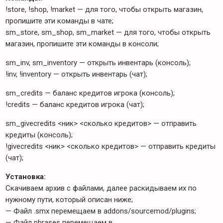
!store, !shop, !market — для того, чтобы открыть магазин,
пропишите эти команды в чате;
sm_store, sm_shop, sm_market — для того, чтобы открыть
магазин, пропишите эти команды в консоли;
sm_inv, sm_inventory — открыть инвентарь (консоль);
!inv, !inventory — открыть инвентарь (чат);
sm_credits — баланс кредитов игрока (консоль);
!credits — баланс кредитов игрока (чат);
sm_givecredits <ник> <сколько кредитов> — отправить
кредиты (консоль);
!givecredits <ник> <сколько кредитов> — отправить кредиты
(чат);
Установка:
Скачиваем архив с файлами, далее раскидываем их по
нужному пути, который описан ниже;
— Файл .smx перемещаем в addons/sourcemod/plugins;
— Файл phrases перемещаем в