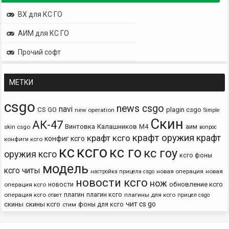
ВХ для КС ГО
АИМ для КС ГО
Прочий софт
МЕТКИ
csgo
news csgo
navi
CS GO
plagin csgo
new operation
Simple
Скин
АК-47
Винтовка
Калашников
М4
аим
skin csgo
вопрос
крафт оружия
крафт
крафт ксго
конфиг ксго
конфиги ксго
кс
ксго
кс го
кс гоу
оружия ксго
ксго фоны
модель
ксго читы
новая операция
новая
настройка прицела csgo
новости ксго
нож
новости
обновление ксго
операция ксго
плагин
плагин ксго
операция ксго
плагины для ксго
ответ
прицел csgo
чит cs go
скины
скины ксго
фоны для ксго
стим