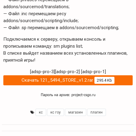
addons/sourcemod/translations;
— Файл .inc перемещаем ресу
addons/sourcemod/scripting/include;
— Файл .sp перемещаем в addons/sourcemod/scripting;
Подключаемся к серверу, открываем консоль и
прописываем команду: sm plugins list;
В списке выйдет названием всех установленных плагинов,
приятной игры!
[adsp-pro-3][adsp-pro-2]
[adsp-pro-1]
Скачать 121_5494_STORE_v1.2.rar
295.4 Kb
кс
,
кс гоу
,
магазин
,
плагин