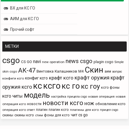
ВХ для КС ГО
АИМ для КС ГО
Прочий софт
МЕТКИ
csgo
news csgo
navi
CS GO
plagin csgo
new operation
Simple
Скин
АК-47
Винтовка
Калашников
М4
аим
skin csgo
вопрос
крафт оружия
крафт
крафт ксго
конфиг ксго
конфиги ксго
кс
ксго
кс го
кс гоу
оружия ксго
ксго фоны
модель
ксго читы
новая операция
новая
настройка прицела csgo
новости ксго
нож
новости
обновление ксго
операция ксго
плагин
плагин ксго
операция ксго
плагины для ксго
ответ
прицел csgo
чит cs go
скины
скины ксго
фоны для ксго
стим