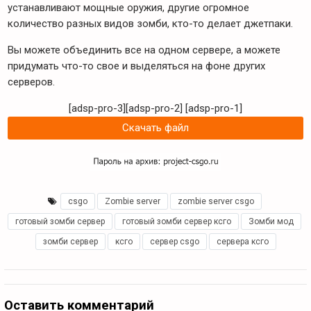
устанавливают мощные оружия, другие огромное
количество разных видов зомби, кто-то делает джетпаки.
Вы можете объединить все на одном сервере, а можете
придумать что-то свое и выделяться на фоне других
серверов.
[adsp-pro-3][adsp-pro-2]
[adsp-pro-1]
Скачать файл
csgo
,
Zombie server
,
zombie server csgo
,
готовый зомби сервер
,
готовый зомби сервер ксго
,
Зомби мод
,
зомби сервер
,
ксго
,
сервер csgo
,
сервера ксго
Оставить комментарий