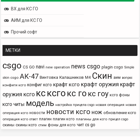
ВХ для КС ГО
АИМ для КС ГО
Прочий софт
МЕТКИ
csgo
news csgo
navi
CS GO
plagin csgo
new operation
Simple
Скин
АК-47
Винтовка
Калашников
М4
аим
skin csgo
вопрос
крафт оружия
крафт
крафт ксго
конфиг ксго
конфиги ксго
кс
ксго
кс го
кс гоу
оружия ксго
ксго фоны
модель
ксго читы
новая операция
новая
настройка прицела csgo
новости ксго
нож
новости
обновление ксго
операция ксго
плагин
плагин ксго
операция ксго
плагины для ксго
ответ
прицел csgo
чит cs go
скины
скины ксго
фоны для ксго
стим