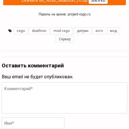
Скачать 60_4553_deathrun_m.zip
506.6 Kb
csgo
,
deathrun
,
mod csgo
,
детран
,
ксго
,
мод
,
Сервер
Оставить комментарий
Ваш email не будет опубликован.