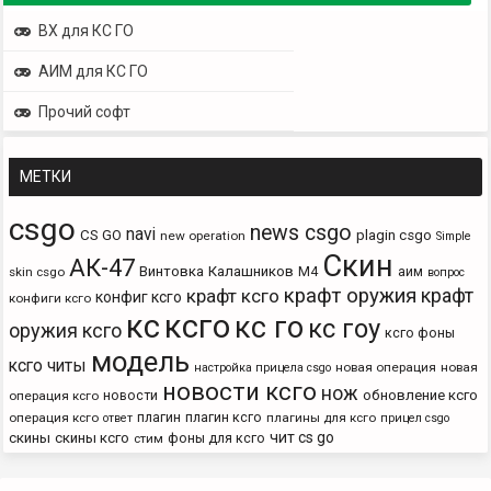
ВХ для КС ГО
АИМ для КС ГО
Прочий софт
МЕТКИ
csgo
news csgo
navi
CS GO
plagin csgo
new operation
Simple
Скин
АК-47
Винтовка
Калашников
М4
аим
skin csgo
вопрос
крафт оружия
крафт
крафт ксго
конфиг ксго
конфиги ксго
кс
ксго
кс го
кс гоу
оружия ксго
ксго фоны
модель
ксго читы
новая операция
новая
настройка прицела csgo
новости ксго
нож
новости
обновление ксго
операция ксго
плагин
плагин ксго
операция ксго
плагины для ксго
ответ
прицел csgo
чит cs go
скины
скины ксго
фоны для ксго
стим