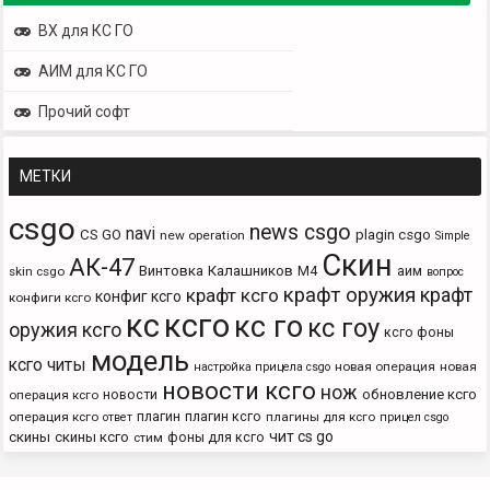
ВХ для КС ГО
АИМ для КС ГО
Прочий софт
МЕТКИ
csgo
news csgo
navi
CS GO
plagin csgo
new operation
Simple
Скин
АК-47
Винтовка
Калашников
М4
аим
skin csgo
вопрос
крафт оружия
крафт
крафт ксго
конфиг ксго
конфиги ксго
кс
ксго
кс го
кс гоу
оружия ксго
ксго фоны
модель
ксго читы
новая операция
новая
настройка прицела csgo
новости ксго
нож
новости
обновление ксго
операция ксго
плагин
плагин ксго
операция ксго
плагины для ксго
ответ
прицел csgo
чит cs go
скины
скины ксго
фоны для ксго
стим