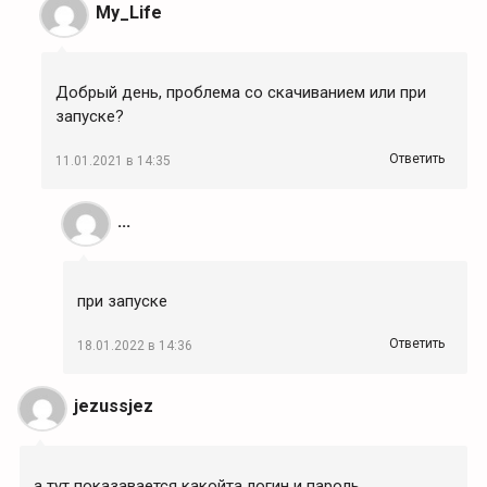
My_Life
Добрый день, проблема со скачиванием или при
запуске?
Ответить
11.01.2021 в 14:35
...
при запуске
Ответить
18.01.2022 в 14:36
jezussjez
а тут показавается какойта логин и пароль