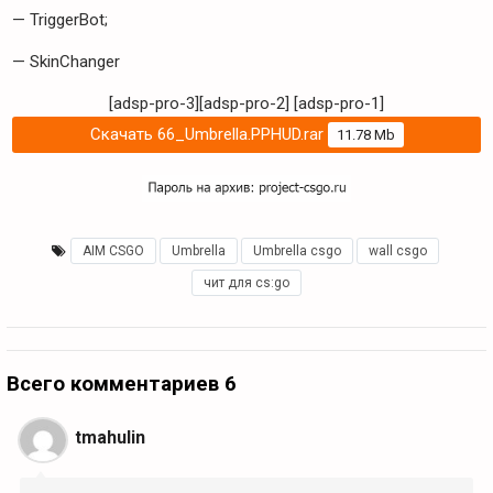
— TriggerBot;
— SkinChanger
[adsp-pro-3][adsp-pro-2]
[adsp-pro-1]
Скачать 66_Umbrella.PPHUD.rar
11.78 Mb
AIM CSGO
,
Umbrella
,
Umbrella csgo
,
wall csgo
,
чит для cs:go
Всего комментариев 6
tmahulin