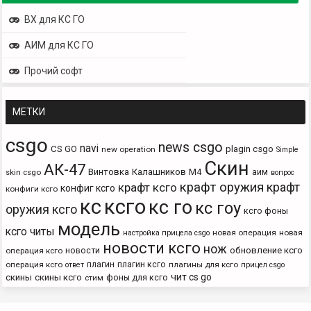
ВХ для КС ГО
АИМ для КС ГО
Прочий софт
МЕТКИ
csgo
news csgo
navi
CS GO
plagin csgo
new operation
Simple
Скин
АК-47
Винтовка
Калашников
М4
аим
skin csgo
вопрос
крафт оружия
крафт
крафт ксго
конфиг ксго
конфиги ксго
кс
ксго
кс го
кс гоу
оружия ксго
ксго фоны
модель
ксго читы
новая операция
новая
настройка прицела csgo
новости ксго
нож
новости
обновление ксго
операция ксго
плагин
плагин ксго
операция ксго
плагины для ксго
ответ
прицел csgo
чит cs go
скины
скины ксго
фоны для ксго
стим